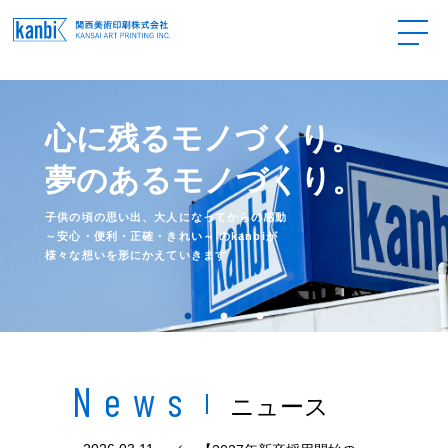
心に残るモノづくり。
夢のあるモノづくり。
子供の頃の思い出、大人になってからの感動
～安心・便利・正確・きれい～ のkanbiが
様々な想いを形にかえていきます
News
ニュース